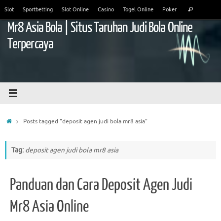
Skip
Search
Slot
Sportbetting
Slot Online
Casino
Togel Online
Poker
Search
to
for:
Mr8 Asia Bola | Situs Taruhan Judi Bola Online
content
Terpercaya
Home
Posts tagged "deposit agen judi bola mr8 asia"
Tag:
deposit agen judi bola mr8 asia
Panduan dan Cara Deposit Agen Judi
Mr8 Asia Online