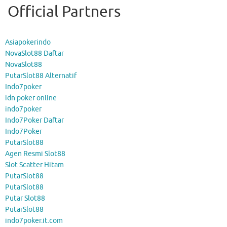
Official Partners
Asiapokerindo
NovaSlot88 Daftar
NovaSlot88
PutarSlot88 Alternatif
Indo7poker
idn poker online
indo7poker
Indo7Poker Daftar
Indo7Poker
PutarSlot88
Agen Resmi Slot88
Slot Scatter Hitam
PutarSlot88
PutarSlot88
Putar Slot88
PutarSlot88
indo7poker.it.com