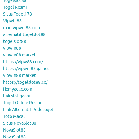
Togelslot88
Togel Resmi
Situs Togel178
Vipwin88
mainvipwin88.com
alternatif togelslot88
togelslot88
vipwin88
vipwin88 market
https://vipw88.com/
https://vipwin88.games
vipwin88 market
https://togelslot88.cc/
fixmyacllc.com
link slot gacor
Togel Online Resmi
Link Alternatif Pedetogel
Toto Macau
Situs NovaSlot88
NovaSlot88
NovaSlot88