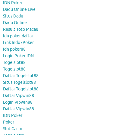
IDN Poker
Dadu Online Live
Situs Dadu
Dadu Online
Result Toto Macau
idn poker daftar
Link Indo7Poker
idn poker88
Login Poker IDN
Togelslot88
Togelslot88
Daftar Togelslot88
Situs Togelslot88
Daftar Togelslot88
Daftar Vipwin88
Login Vipwin88
Daftar Vipwin88
IDN Poker
Poker
Slot Gacor