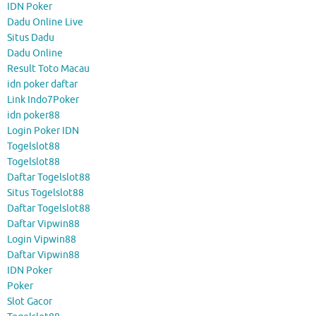
IDN Poker
Dadu Online Live
Situs Dadu
Dadu Online
Result Toto Macau
idn poker daftar
Link Indo7Poker
idn poker88
Login Poker IDN
Togelslot88
Togelslot88
Daftar Togelslot88
Situs Togelslot88
Daftar Togelslot88
Daftar Vipwin88
Login Vipwin88
Daftar Vipwin88
IDN Poker
Poker
Slot Gacor