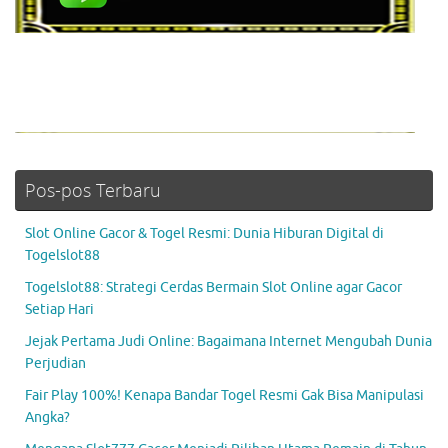
Pos-pos Terbaru
Slot Online Gacor & Togel Resmi: Dunia Hiburan Digital di
Togelslot88
Togelslot88: Strategi Cerdas Bermain Slot Online agar Gacor
Setiap Hari
Jejak Pertama Judi Online: Bagaimana Internet Mengubah Dunia
Perjudian
Fair Play 100%! Kenapa Bandar Togel Resmi Gak Bisa Manipulasi
Angka?