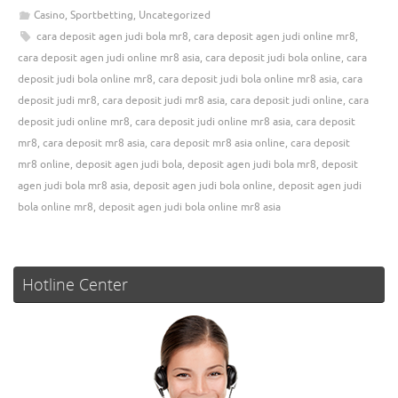
Casino
,
Sportbetting
,
Uncategorized
cara deposit agen judi bola mr8
,
cara deposit agen judi online mr8
,
cara deposit agen judi online mr8 asia
,
cara deposit judi bola online
,
cara
deposit judi bola online mr8
,
cara deposit judi bola online mr8 asia
,
cara
deposit judi mr8
,
cara deposit judi mr8 asia
,
cara deposit judi online
,
cara
deposit judi online mr8
,
cara deposit judi online mr8 asia
,
cara deposit
mr8
,
cara deposit mr8 asia
,
cara deposit mr8 asia online
,
cara deposit
mr8 online
,
deposit agen judi bola
,
deposit agen judi bola mr8
,
deposit
agen judi bola mr8 asia
,
deposit agen judi bola online
,
deposit agen judi
bola online mr8
,
deposit agen judi bola online mr8 asia
Hotline Center