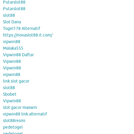
Putarslot88
Putarslot88
slot88
Slot Dana
Togel178 Alternatif
https://novaslot88.it.com/
vipwin88
Malaka555
Vipwin88 Daftar
Vipwin88
Vipwin88
vipwin88
link slot gacor
slot88
Sbobet
Vipwin88
slot gacor maxwin
vipwin88 link alternatif
slot88resmi
pedetogel
pedetogel