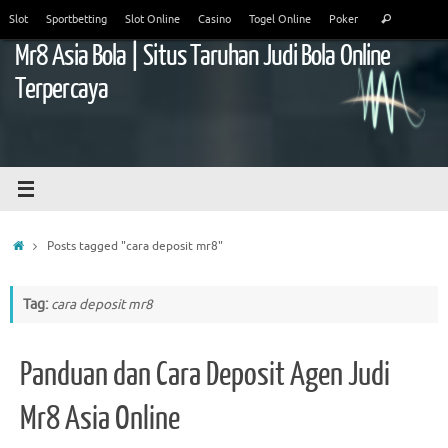
Skip
Search
Slot
Sportbetting
Slot Online
Casino
Togel Online
Poker
Search
to
for:
Mr8 Asia Bola | Situs Taruhan Judi Bola Online
content
Terpercaya
Home
Posts tagged "cara deposit mr8"
Tag:
cara deposit mr8
Panduan dan Cara Deposit Agen Judi
Mr8 Asia Online