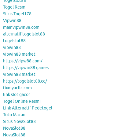
Togelslot88
Togel Resmi
Situs Togel178
Vipwin88
mainvipwin88.com
alternatif togelslot88
togelslot88
vipwin88
vipwin88 market
https://vipw88.com/
https://vipwin88.games
vipwin88 market
https://togelslot88.cc/
fixmyacllc.com
link slot gacor
Togel Online Resmi
Link Alternatif Pedetogel
Toto Macau
Situs NovaSlot88
NovaSlot88
NovaSlot88