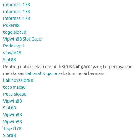
informasi 178
informasi 178
informasi 178
Poker88
togelslot88
Vipwin88 Slot Gacor
Pedetogel
vipwin88
Slot88
Penting untuk selalu memilih
situs slot gacor
yang terpercaya dan
melakukan
daftar slot gacor
sebelum mulai bermain.
link novaslot88
toto macau
Putarslot88
Vipwin88
Slot88
Vipwin88
Vipwin88
Togel178
Slot88