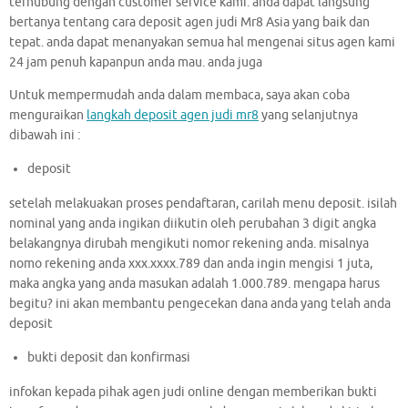
terhubung dengan customer service kami. anda dapat langsung
bertanya tentang cara deposit agen judi Mr8 Asia yang baik dan
tepat. anda dapat menanyakan semua hal mengenai situs agen kami
24 jam penuh kapanpun anda mau. anda juga
Untuk mempermudah anda dalam membaca, saya akan coba
menguraikan
langkah deposit agen judi mr8
yang selanjutnya
dibawah ini :
deposit
setelah melakuakan proses pendaftaran, carilah menu deposit. isilah
nominal yang anda ingikan diikutin oleh perubahan 3 digit angka
belakangnya dirubah mengikuti nomor rekening anda. misalnya
nomo rekening anda xxx.xxxx.789 dan anda ingin mengisi 1 juta,
maka angka yang anda masukan adalah 1.000.789. mengapa harus
begitu? ini akan membantu pengecekan dana anda yang telah anda
deposit
bukti deposit dan konfirmasi
infokan kepada pihak agen judi online dengan memberikan bukti