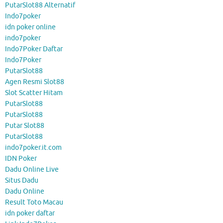
PutarSlot88 Alternatif
Indo7poker
idn poker online
indo7poker
Indo7Poker Daftar
Indo7Poker
PutarSlot88
Agen Resmi Slot88
Slot Scatter Hitam
PutarSlot88
PutarSlot88
Putar Slot88
PutarSlot88
indo7poker.it.com
IDN Poker
Dadu Online Live
Situs Dadu
Dadu Online
Result Toto Macau
idn poker daftar