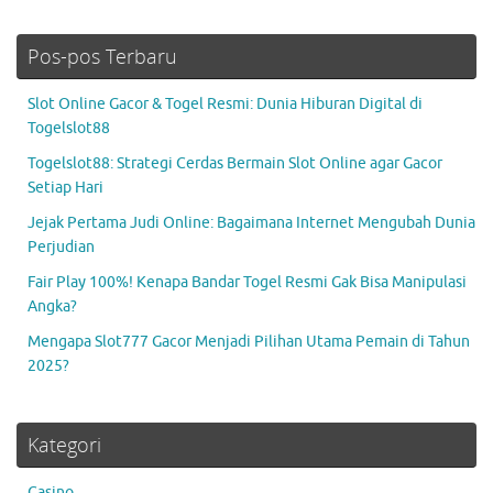
Pos-pos Terbaru
Slot Online Gacor & Togel Resmi: Dunia Hiburan Digital di
Togelslot88
Togelslot88: Strategi Cerdas Bermain Slot Online agar Gacor
Setiap Hari
Jejak Pertama Judi Online: Bagaimana Internet Mengubah Dunia
Perjudian
Fair Play 100%! Kenapa Bandar Togel Resmi Gak Bisa Manipulasi
Angka?
Mengapa Slot777 Gacor Menjadi Pilihan Utama Pemain di Tahun
2025?
Kategori
Casino