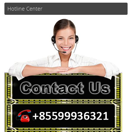
Hotline Center