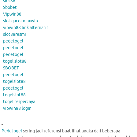
slot88
Sbobet
Vipwin88
slot gacor maxwin
vipwin88 link alternatif
slot88resmi
pedetogel
pedetogel
pedetogel
togel slot88
SBOBET
pedetogel
togelslot88
pedetogel
togelslot88
togel terpercaya
vipwin88 login
Pedetogel
sering jadi referensi buat lihat angka dari beberapa