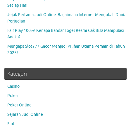
Setiap Hari
Jejak Pertama Judi Online: Bagaimana Internet Mengubah Dunia
Perjudian
Fair Play 100%! Kenapa Bandar Togel Resmi Gak Bisa Manipulasi
Angka?
Mengapa Slot777 Gacor Menjadi Pilihan Utama Pemain di Tahun
2025?
Kategori
Casino
Poker
Poker Online
Sejarah Judi Online
Slot