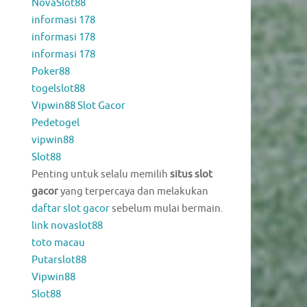
NovaSlot88
informasi 178
informasi 178
informasi 178
Poker88
togelslot88
Vipwin88 Slot Gacor
Pedetogel
vipwin88
Slot88
Penting untuk selalu memilih
situs slot
gacor
yang terpercaya dan melakukan
daftar slot gacor
sebelum mulai bermain.
link novaslot88
toto macau
Putarslot88
Vipwin88
Slot88