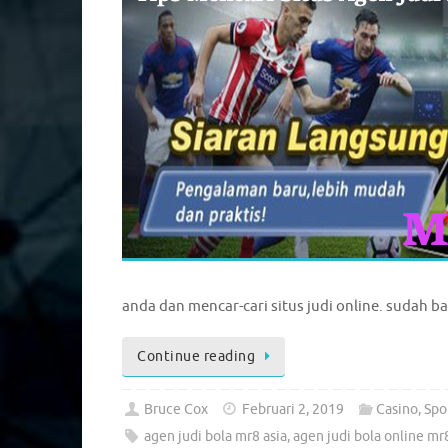
anda dan mencar-cari situs judi online. sudah ba
Continue reading
Bruce Cox
Februari 2, 2019
Casino
,
Spo
agen judi bola mr8 asia
,
agen judi bola online mr