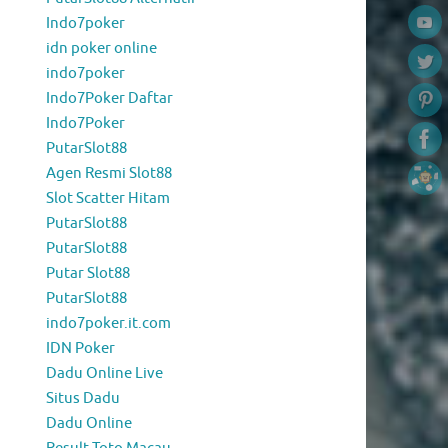
Indo7poker
idn poker online
indo7poker
Indo7Poker Daftar
Indo7Poker
PutarSlot88
Agen Resmi Slot88
Slot Scatter Hitam
PutarSlot88
PutarSlot88
Putar Slot88
PutarSlot88
indo7poker.it.com
IDN Poker
Dadu Online Live
Situs Dadu
Dadu Online