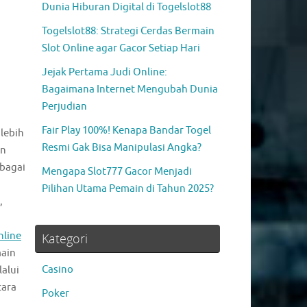
Dunia Hiburan Digital di Togelslot88
Togelslot88: Strategi Cerdas Bermain
Slot Online agar Gacor Setiap Hari
Jejak Pertama Judi Online:
Bagaimana Internet Mengubah Dunia
Perjudian
Fair Play 100%! Kenapa Bandar Togel
 lebih
Resmi Gak Bisa Manipulasi Angka?
n
ebagai
Mengapa Slot777 Gacor Menjadi
Pilihan Utama Pemain di Tahun 2025?
,
nline
Kategori
main
Casino
alui
cara
Poker