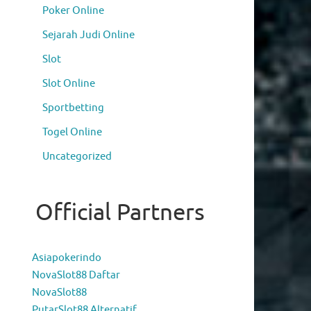
Poker Online
Sejarah Judi Online
Slot
Slot Online
Sportbetting
Togel Online
Uncategorized
Official Partners
Asiapokerindo
NovaSlot88 Daftar
NovaSlot88
PutarSlot88 Alternatif