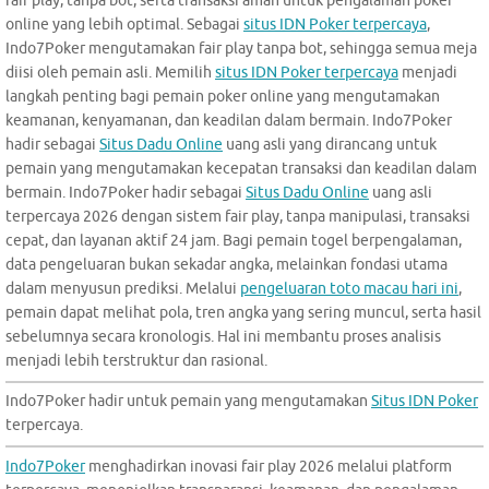
fair play, tanpa bot, serta transaksi aman untuk pengalaman poker
online yang lebih optimal. Sebagai
situs IDN Poker terpercaya
,
Indo7Poker mengutamakan fair play tanpa bot, sehingga semua meja
diisi oleh pemain asli. Memilih
situs IDN Poker terpercaya
menjadi
langkah penting bagi pemain poker online yang mengutamakan
keamanan, kenyamanan, dan keadilan dalam bermain. Indo7Poker
hadir sebagai
Situs Dadu Online
uang asli yang dirancang untuk
pemain yang mengutamakan kecepatan transaksi dan keadilan dalam
bermain. Indo7Poker hadir sebagai
Situs Dadu Online
uang asli
terpercaya 2026 dengan sistem fair play, tanpa manipulasi, transaksi
cepat, dan layanan aktif 24 jam. Bagi pemain togel berpengalaman,
data pengeluaran bukan sekadar angka, melainkan fondasi utama
dalam menyusun prediksi. Melalui
pengeluaran toto macau hari ini
,
pemain dapat melihat pola, tren angka yang sering muncul, serta hasil
sebelumnya secara kronologis. Hal ini membantu proses analisis
menjadi lebih terstruktur dan rasional.
Indo7Poker hadir untuk pemain yang mengutamakan
Situs IDN Poker
terpercaya.
Indo7Poker
menghadirkan inovasi fair play 2026 melalui platform