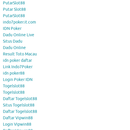
PutarSlot88
Putar Slot88
PutarSlot88
indo7poker.it.com
IDN Poker
Dadu Online Live
Situs Dadu
Dadu Online
Result Toto Macau
idn poker daftar
Link Indo7Poker
idn poker88
Login Poker IDN
Togelslot88
Togelslot88
Daftar Togelslot88
Situs Togelslot88
Daftar Togelslot88
Daftar Vipwin88
Login Vipwin88