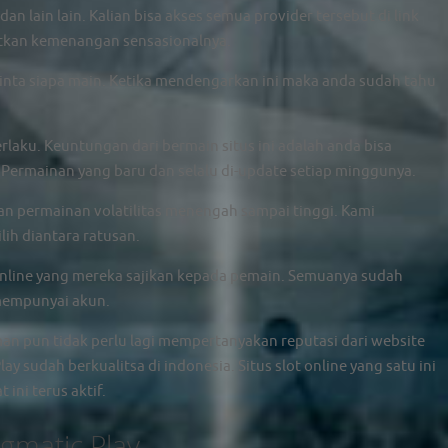
n lain lain. Kalian bisa akses semua provider tersebut di link
tkan kemenangan sensasionalnya.
cinta siapa main. Ketika mendengarkan ini maka anda sudah tahu
rlaku. Keuntungan dari bermain situs ini adalah anda bisa
Permainan yang baru dan selalu di-update setiap minggunya.
an permainan volatilitas menengah sampai tinggi. Kami
h diantara ratusan.
 online yang mereka sajikan kepada pemain. Semuanya sudah
 mempunyai akun.
man pun tidak perlu lagi mempertanyakan reputasi dari website
lay sudah berkualitsa di indonesia. Situs slot online yang satu ini
ini terus aktif.
gmatic Play