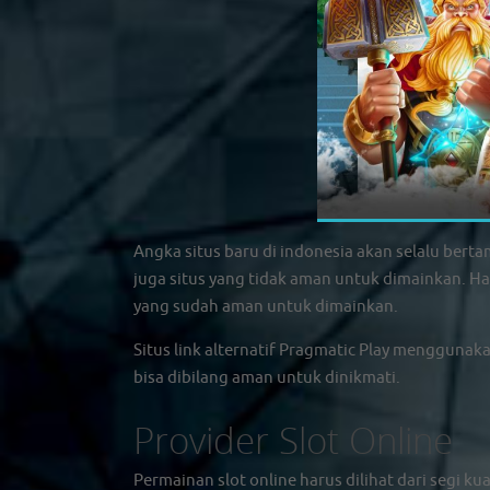
Angka situs baru di indonesia akan selalu be
juga situs yang tidak aman untuk dimainkan. Har
yang sudah aman untuk dimainkan.
Situs link alternatif Pragmatic Play menggunak
bisa dibilang aman untuk dinikmati.
Provider Slot Online
Permainan slot online harus dilihat dari segi 