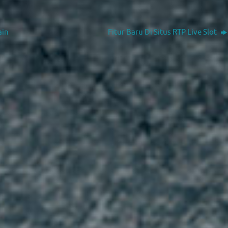
ain
Fitur Baru Di Situs RTP Live Slot