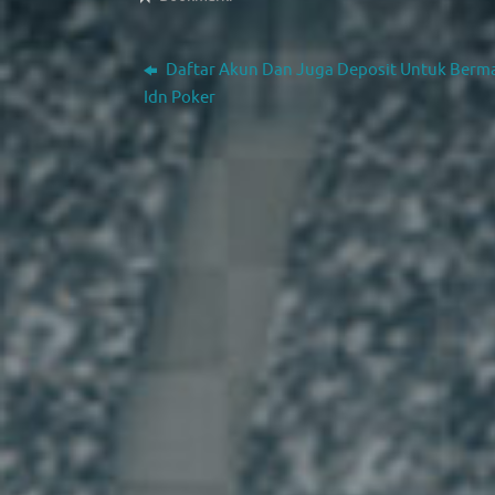
Daftar Akun Dan Juga Deposit Untuk Berm
Idn Poker