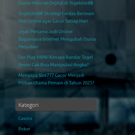
Dunia Hiburan Digital di Togelslot88
Togelslot88: Strategi Cerdas Bermain
Slot Online agar Gacor Setiap Hari
Jejak Pertama Judi Online:
Bagaimana Internet Mengubah Dunia
Perjudian
Fair Play 100%! Kenapa Bandar Togel
Resmi Gak Bisa Manipulasi Angka?
Mengapa Slot777 Gacor Menjadi
Pilihan Utama Pemain di Tahun 2025?
Kategori
Casino
Poker