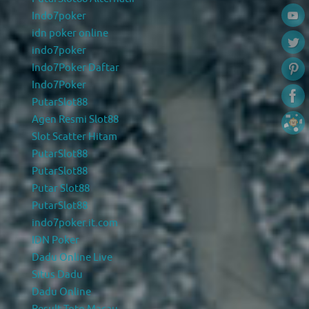
Indo7poker
idn poker online
indo7poker
Indo7Poker Daftar
Indo7Poker
PutarSlot88
Agen Resmi Slot88
Slot Scatter Hitam
PutarSlot88
PutarSlot88
Putar Slot88
PutarSlot88
indo7poker.it.com
IDN Poker
Dadu Online Live
Situs Dadu
Dadu Online