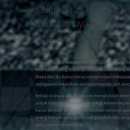
Kelemahan-Kelemahan 
Kedepannya Kita Bisa
Semaksimal Mungkin P
Slot
Menggunakan website slot merupakan suatu hal 
kelemahan yang biasanya didapati oleh orang-o
Maka dari itu kamu harus menghindari kebiasaan
mengalami kekalahan pada permainan judi apa
Setiap orang wajib dan harus menghindari kel
untuk mendapatkan banyak sekali kemenangan di
harus berpikir keras untuk taruhan nominal apa 
orang banyak yang bertindak gegabah dan lang
yang sudah mereka lihat.