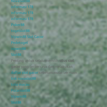
NovaSlot88
informasi 178
informasi 178
informasi 178
Poker88
togelslot88
Vipwin88 Slot Gacor
Pedetogel
vipwin88
Slot88
Penting untuk selalu memilih
situs slot
gacor
yang terpercaya dan melakukan
daftar slot gacor
sebelum mulai bermain.
link novaslot88
toto macau
Putarslot88
Vipwin88
Slot88