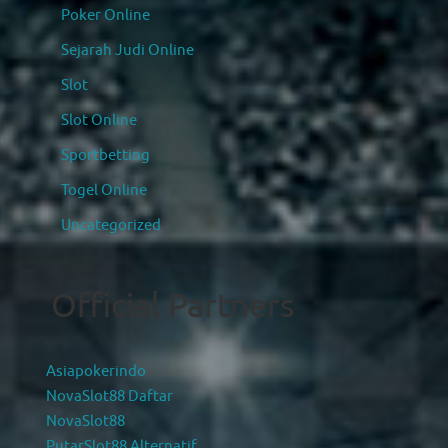
Poker Online
Sejarah Judi Online
Slot
Slot Online
Sportbetting
Togel Online
Uncategorized
Official Partners
Asiapokerindo
NovaSlot88 Daftar
NovaSlot88
PutarSlot88 Alternatif