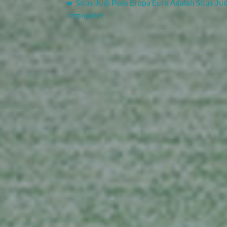
Situs Judi Piala Eropa Euro Adalah Situs Jud
Terpopuler