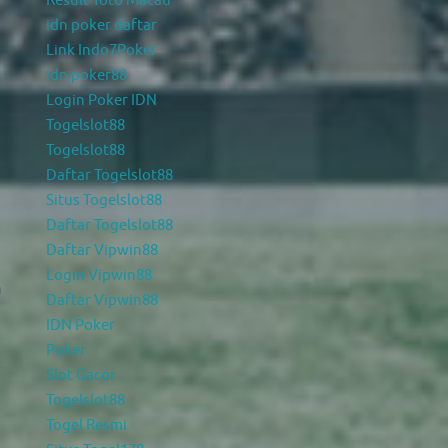
Result Toto Macau
idn poker daftar
Link Indo7Poker
idn poker88
Login Poker IDN
Togelslot88
Togelslot88
Daftar Togelslot88
Situs Togelslot88
Daftar Togelslot88
Daftar Vipwin88
Login Vipwin88
a
Daftar Vipwin88
IDN Poker
Poker
Slot Gacor
Togelslot88
Togel Resmi