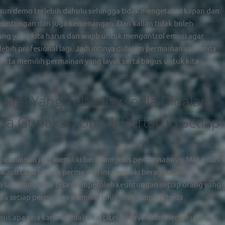
n demo terlebih dahulu sehingga tidak mengetahui kapan dan
euntungan dan juga kemenangan. Dan kalian tidak boleh
ng yaitu kita harus dan wajib untuk mengontrol emosi agar
ih profesional lagi. Jadi intinya didalam permainan slot anda
erta memilih permainan yang layak serta bagus untuk kita
Online Yang Telah Tersedia Didalam
nda Gunakan Untuk Bertaruh Setiap
permainan judi memiliki beragam jenis permainannya. Maka dari
n wajib tahu bahwa permainan ini memiliki beragam jenis
ara langsung agar bisa memperoleh keuntungan setiap orang yang
a setiap permainan memiliki jenis jenis yang berbeda.
enis apa saja karena didalam artikel ini saya akan memberitahu