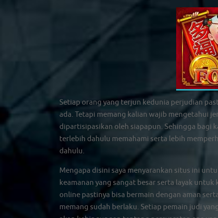
Setiap orang yang terjun kedunia perjudian pas
ada. Tetapi memang kalian wajib mengetahui jen
dipartisipasikan oleh siapapun. Sehingga bagi k
terlebih dahulu memahami serta lebih memperha
dahulu.
Mengapa disini saya menyarankan situs ini unt
keamanan yang sangat besar serta layak untuk 
online pastinya bisa bermain dengan aman ser
memang sudah berlaku. Setiap pemain judi yang