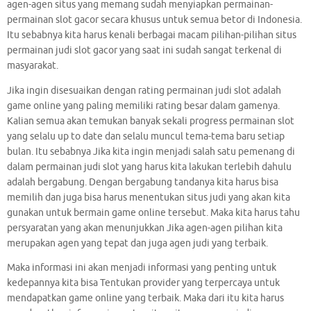
agen-agen situs yang memang sudah menyiapkan permainan-
permainan slot gacor secara khusus untuk semua betor di Indonesia.
Itu sebabnya kita harus kenali berbagai macam pilihan-pilihan situs
permainan judi slot gacor yang saat ini sudah sangat terkenal di
masyarakat.
Jika ingin disesuaikan dengan rating permainan judi slot adalah
game online yang paling memiliki rating besar dalam gamenya.
Kalian semua akan temukan banyak sekali progress permainan slot
yang selalu up to date dan selalu muncul tema-tema baru setiap
bulan. Itu sebabnya Jika kita ingin menjadi salah satu pemenang di
dalam permainan judi slot yang harus kita lakukan terlebih dahulu
adalah bergabung. Dengan bergabung tandanya kita harus bisa
memilih dan juga bisa harus menentukan situs judi yang akan kita
gunakan untuk bermain game online tersebut. Maka kita harus tahu
persyaratan yang akan menunjukkan Jika agen-agen pilihan kita
merupakan agen yang tepat dan juga agen judi yang terbaik.
Maka informasi ini akan menjadi informasi yang penting untuk
kedepannya kita bisa Tentukan provider yang terpercaya untuk
mendapatkan game online yang terbaik. Maka dari itu kita harus