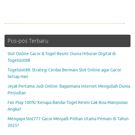
Pos-pos Terbaru
Slot Online Gacor & Togel Resmi: Dunia Hiburan Digital di
Togelslot88
Togelslot88: Strategi Cerdas Bermain Slot Online agar Gacor
Setiap Hari
Jejak Pertama Judi Online: Bagaimana Internet Mengubah Dunia
Perjudian
Fair Play 100%! Kenapa Bandar Togel Resmi Gak Bisa Manipulasi
Angka?
Mengapa Slot777 Gacor Menjadi Pilihan Utama Pemain di Tahun
2025?