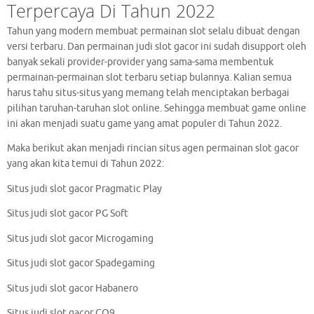
Terpercaya Di Tahun 2022
Tahun yang modern membuat permainan slot selalu dibuat dengan
versi terbaru. Dan permainan judi slot gacor ini sudah disupport oleh
banyak sekali provider-provider yang sama-sama membentuk
permainan-permainan slot terbaru setiap bulannya. Kalian semua
harus tahu situs-situs yang memang telah menciptakan berbagai
pilihan taruhan-taruhan slot online. Sehingga membuat game online
ini akan menjadi suatu game yang amat populer di Tahun 2022.
Maka berikut akan menjadi rincian situs agen permainan slot gacor
yang akan kita temui di Tahun 2022:
Situs judi slot gacor Pragmatic Play
Situs judi slot gacor PG Soft
Situs judi slot gacor Microgaming
Situs judi slot gacor Spadegaming
Situs judi slot gacor Habanero
Situs judi slot gacor CQ9