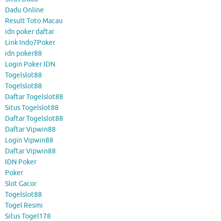
Dadu Online
Result Toto Macau
idn poker daftar
Link Indo7Poker
idn poker88
Login Poker IDN
Togelslot88
Togelslot88
Daftar Togelslot88
Situs Togelslot88
Daftar Togelslot88
Daftar Vipwin88
Login Vipwin88
Daftar Vipwin88
IDN Poker
Poker
Slot Gacor
Togelslot88
Togel Resmi
Situs Togel178